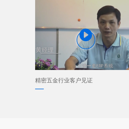

精密五金行业客户见证