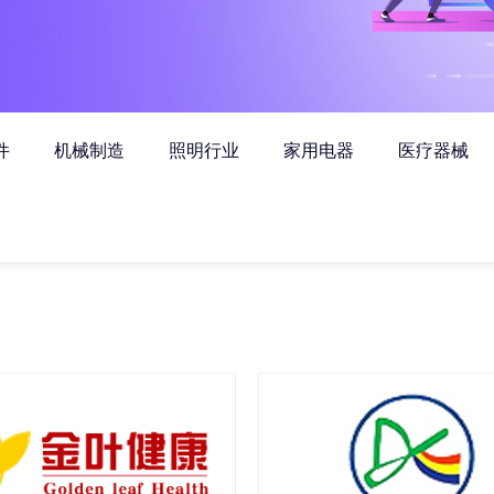
件
机械制造
照明行业
家用电器
医疗器械