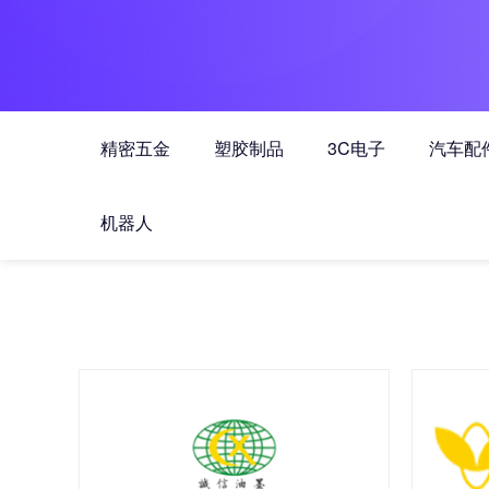
精密五金
塑胶制品
3C电子
汽车配
机器人