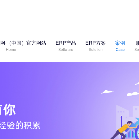
网·（中国）官方网站
ERP产品
ERP方案
案例
Home
Software
Solution
Case
Se