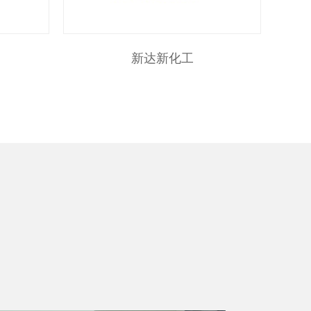
新达新化工