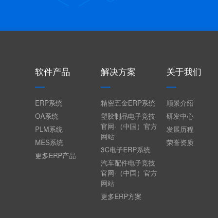
软件产品
解决方案
关于我们
ERP系统
精密五金ERP系统
顺景介绍
OA系统
塑胶制品电子竞技
研发中心
官网·（中国）官方
PLM系统
发展历程
网站
MES系统
荣誉资质
3C电子ERP系统
更多ERP产品
汽车配件电子竞技
官网·（中国）官方
网站
更多ERP方案