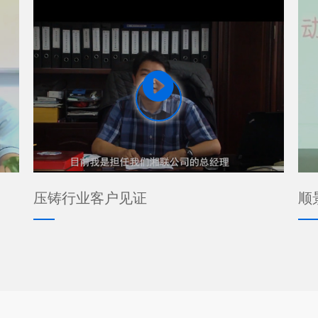

压铸行业客户见证
顺