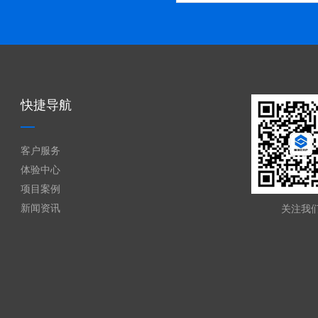
快捷导航
客户服务
体验中心
项目案例
新闻资讯
关注我