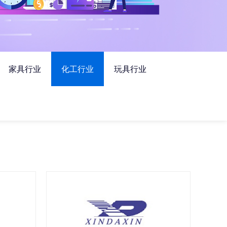
家具行业
化工行业
玩具行业