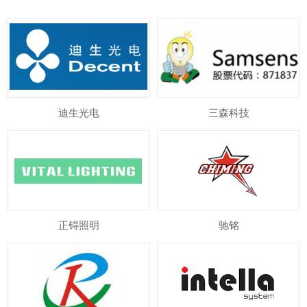
迪生光电
三森科技
正锝照明
驰铭