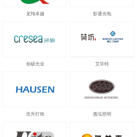
龙翔卓越
影通光电
创硕光业
艾菲特
浩升灯饰
惠泓照明