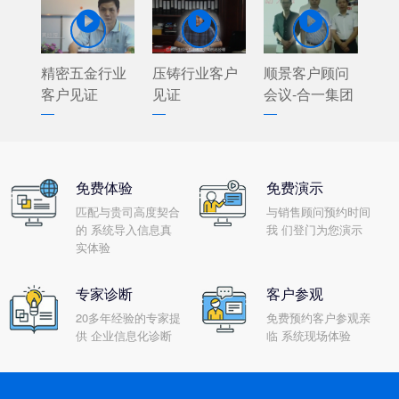



精密五金行业
压铸行业客户
顺景客户顾问
客户见证
见证
会议-合一集团
免费体验
免费演示
匹配与贵司高度契合
与销售顾问预约时间
的 系统导入信息真
我 们登门为您演示
实体验
专家诊断
客户参观
20多年经验的专家提
免费预约客户参观亲
供 企业信息化诊断
临 系统现场体验