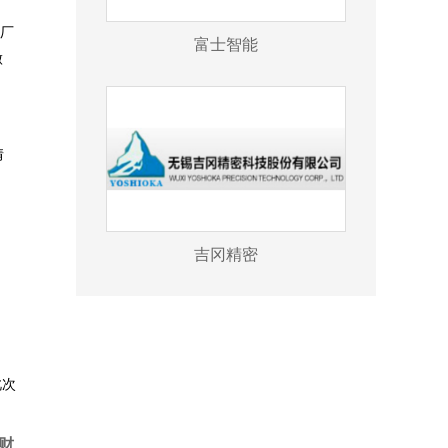
厂
富士智能
做
情
吉冈精密
，
此次
财