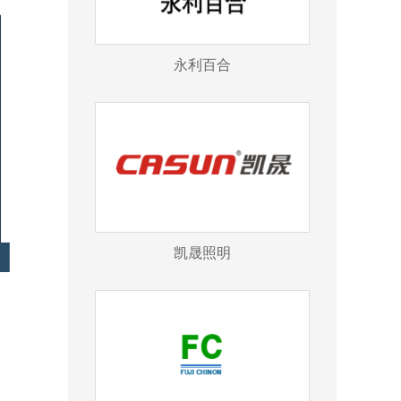
永利百合
凯晟照明
出