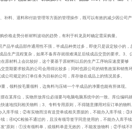
料、补料、退料和付款管理等方面的管理操作，既可以有效的减少因公司
采购价格走势分析材料波动的趋势，有利于科龙及时确定需采购量。
司产品半成品部件通用性不强，半成品种类过多，即使只是设定较小的
，
成品生产流程复杂，如果不备库存就很难满足后续成品交货的要求。3、
做在原材料上会比较好，这个要基于原材料以后的生产工序响应速度要够
品交货期要求较高的公司会用得比较多；同时也跟公司的销售政策和销售
完成公司规定的订单任务为目标的公司，库存做在成品上的情况居多。
净重，领料按毛重领料，边角料与压铸一个半成品的净重也能有所体现。
定摆在某库位，实物所放库位必须要与电脑电脑系统中的一致。库位编码
法快速地找到相关物料；3、专料专用原则，不得随意挪用对应订单的物料
能办入库手续；②有实物而没有送货单或相关票据的，不能办入库手续；③
续；④IQC检验不通过的，且没有领导签字同意使用的，不能办入库手
不发"原则：①没有领料单，或领料单是无效的，不能发放物料；②手续不