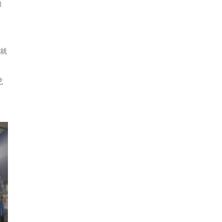
物
就
龙