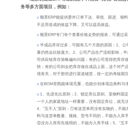
务等多方面项目，例如：
顺景ERP能提供委外订单下达、审批、跟进、领
u
不足而造成的收益下降。又可以提高效益。
顺景ERP专门有个查看价格走势的报表，可通过
u
半成品库存过多，可能有几个方面的原因：1、公
u
量仍然会比较庞大。2、公司产品生产流程影响，半
司供应链库存策略偏向问题：有的公司觉得把库存
快；有的公司则会把库存做在成品上面，这个对产
境有关，对于那些进行渠道铺货，按一定的考核期
在BOM里既能体现毛重，也能分别体现边角料与
u
1、先进先出原则；2、锁定库位原则。某物料固
u
一个人的家庭地址一样重要，没有固定库位，就无
4、"五不入"原则：①有送货单而没有实物的，不
料与送货单数量、规格、型号不同的，不能办入库手
⑤没办入库而先领用的，不能办入库手续；5、"五