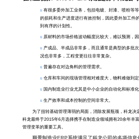
有很多委外加工业务，包括电镀、封漆、喷粉等等
u
的损耗和生产进度进行有效控制，因此委外加工件
到有序的计划性。
原材料的市场价格波动幅度比较大，难以预测，因
u
产成品、半成品非常多，而且通常是典型的多批次
u
况也非常多，工程变更往往非常复杂。
普遍存在对边角料的管理需求。
u
仓库和车间的现场管理相对难度大，物料难做到定
u
国内制造业行业尤其是中小企业的自动化和标准化
u
生产效率和成本控制的空间非常大。
u
为了扭转基础管理薄弱的局面，消除发展瓶颈，科龙决定
科龙最终于2015年6月选择携手在制造业领域拥有20余年
管理变革的重要工具。
顺景制造业ERP系统满足了科龙公司的多项信息