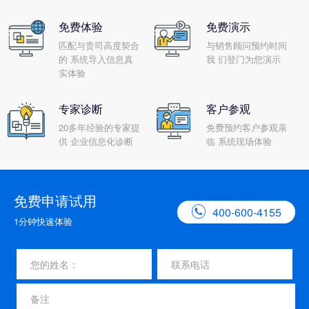
免费体验
免费演示
匹配与贵司高度契合
与销售顾问预约时间
的 系统导入信息真
我 们登门为您演示
实体验
专家诊断
客户参观
20多年经验的专家提
免费预约客户参观亲
供 企业信息化诊断
临 系统现场体验
免费申请试用

400-600-4155
1分钟快速体验