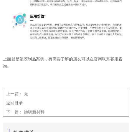
上面就是塑胶制品案例，有需要了解的朋友可以在官网联系客服咨
询。
上一篇：
无
返回目录
下一篇：
拂晓新材料